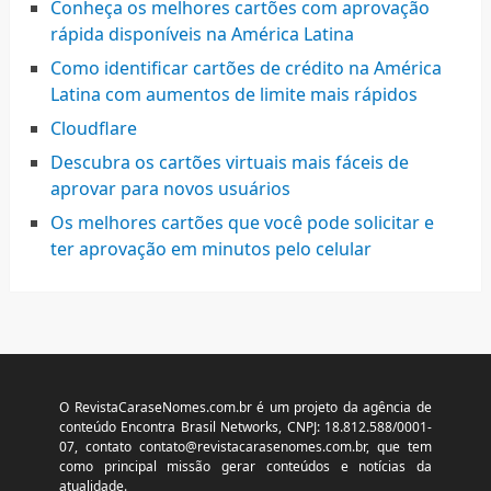
Conheça os melhores cartões com aprovação
rápida disponíveis na América Latina
Como identificar cartões de crédito na América
Latina com aumentos de limite mais rápidos
Cloudflare
Descubra os cartões virtuais mais fáceis de
aprovar para novos usuários
Os melhores cartões que você pode solicitar e
ter aprovação em minutos pelo celular
O RevistaCaraseNomes.com.br é um projeto da agência de
conteúdo Encontra Brasil Networks, CNPJ: 18.812.588/0001-
07, contato
contato@revistacarasenomes.com.br
, que tem
como principal missão gerar conteúdos e notícias da
atualidade.