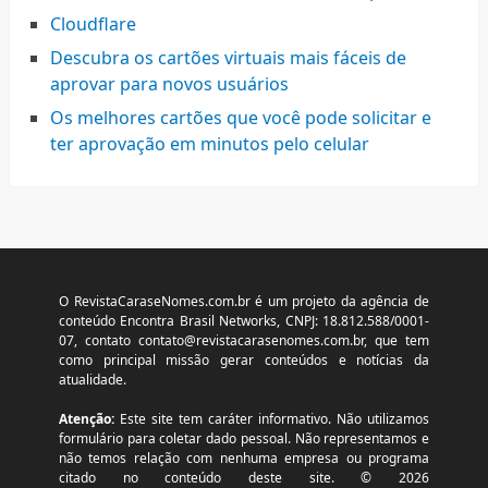
Cloudflare
Descubra os cartões virtuais mais fáceis de
aprovar para novos usuários
Os melhores cartões que você pode solicitar e
ter aprovação em minutos pelo celular
O RevistaCaraseNomes.com.br é um projeto da agência de
conteúdo Encontra Brasil Networks, CNPJ: 18.812.588/0001-
07, contato
contato@revistacarasenomes.com.br
, que tem
como principal missão gerar conteúdos e notícias da
atualidade.
Atenção:
Este site tem caráter informativo. Não utilizamos
formulário para coletar dado pessoal. Não representamos e
não temos relação com nenhuma empresa ou programa
citado no conteúdo deste site. © 2026