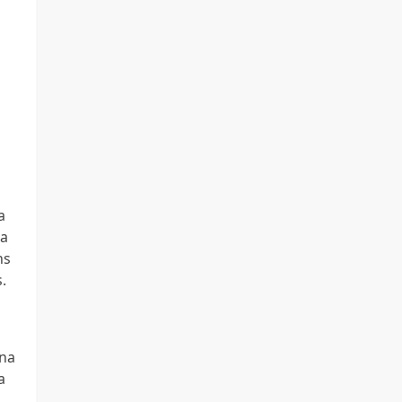
a
da
ns
.
 na
a