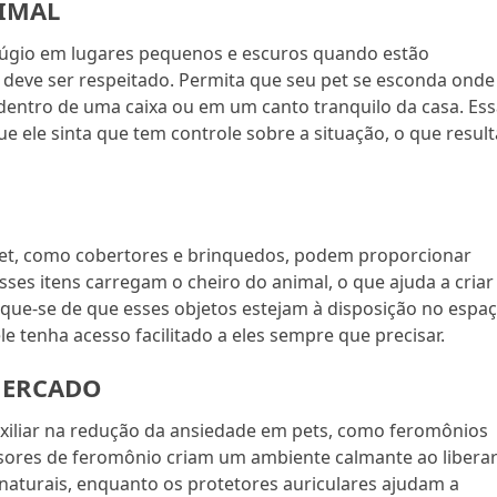
NIMAL
úgio em lugares pequenos e escuros quando estão
e deve ser respeitado. Permita que seu pet se esconda onde
 dentro de uma caixa ou em um canto tranquilo da casa. Es
e ele sinta que tem controle sobre a situação, o que result
pet, como cobertores e brinquedos, podem proporcionar
es itens carregam o cheiro do animal, o que ajuda a criar
ique-se de que esses objetos estejam à disposição no espa
e tenha acesso facilitado a eles sempre que precisar.
MERCADO
iliar na redução da ansiedade em pets, como feromônios
fusores de feromônio criam um ambiente calmante ao libera
 naturais, enquanto os protetores auriculares ajudam a