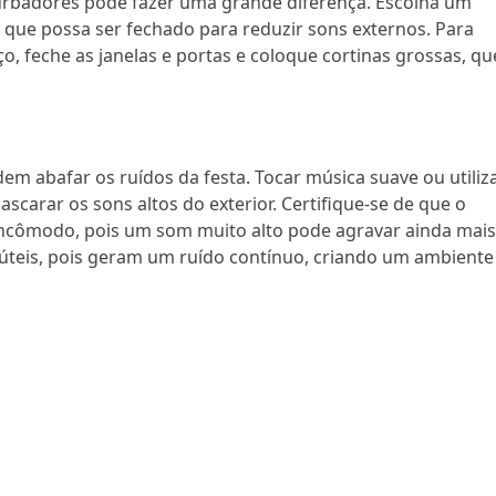
rturbadores pode fazer uma grande diferença. Escolha um
que possa ser fechado para reduzir sons externos. Para
o, feche as janelas e portas e coloque cortinas grossas, qu
dem abafar os ruídos da festa. Tocar música suave ou utiliz
carar os sons altos do exterior. Certifique-se de que o
incômodo, pois um som muito alto pode agravar ainda mais
úteis, pois geram um ruído contínuo, criando um ambiente