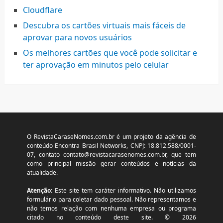
Cloudflare
Descubra os cartões virtuais mais fáceis de
aprovar para novos usuários
Os melhores cartões que você pode solicitar e
ter aprovação em minutos pelo celular
O RevistaCaraseNomes.com.br é um projeto da agência de
conteúdo Encontra Brasil Networks, CNPJ: 18.812.588/0001-
07, contato
contato@revistacarasenomes.com.br
, que tem
como principal missão gerar conteúdos e notícias da
atualidade.
Atenção:
Este site tem caráter informativo. Não utilizamos
formulário para coletar dado pessoal. Não representamos e
não temos relação com nenhuma empresa ou programa
citado no conteúdo deste site. © 2026