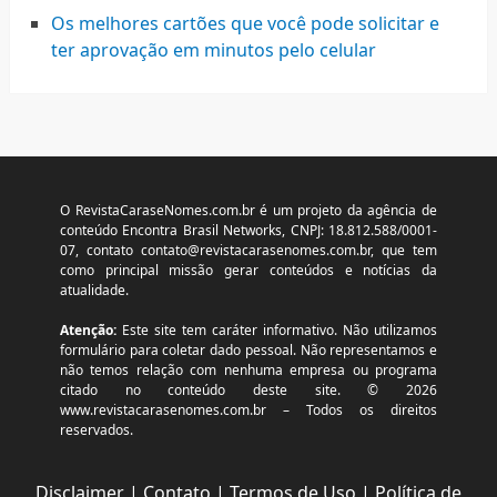
Os melhores cartões que você pode solicitar e
ter aprovação em minutos pelo celular
O RevistaCaraseNomes.com.br é um projeto da agência de
conteúdo Encontra Brasil Networks, CNPJ: 18.812.588/0001-
07, contato
contato@revistacarasenomes.com.br
, que tem
como principal missão gerar conteúdos e notícias da
atualidade.
Atenção:
Este site tem caráter informativo. Não utilizamos
formulário para coletar dado pessoal. Não representamos e
não temos relação com nenhuma empresa ou programa
citado no conteúdo deste site. © 2026
www.revistacarasenomes.com.br – Todos os direitos
reservados.
Disclaimer
|
Contato
|
Termos de Uso
|
Política de